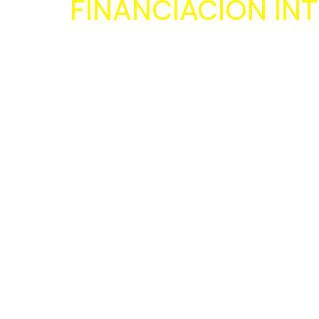
FINANCIACIÓN IN
PROYECTA acompaña 
latinoamericanas a di
ejecutar y gestionar
financiados, facilita
convocatorias de ma
financiación internac