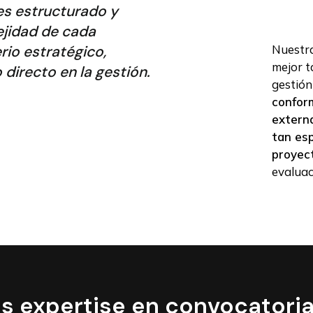
s estructurado y
ejidad de cada
Nuestra
rio estratégico,
mejor t
 directo en la gestión.
gestión
confor
externa
tan esp
proyec
evaluac
 expertise en convocatori